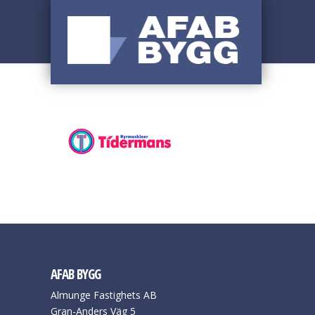
AFAB BYGG
Almunge Fastighets AB
Gran-Anders Väg 5