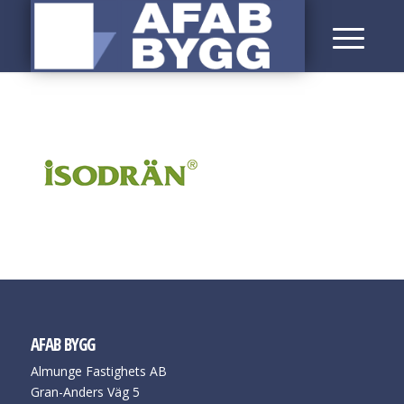
AFAB BYGG
Almunge Fastighets AB
Gran-Anders Väg 5