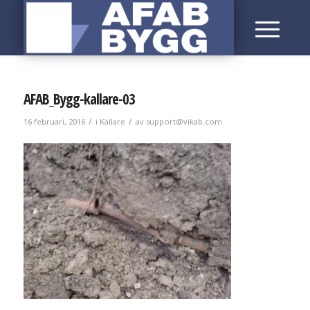
AFAB_Bygg-kallare-03
/
/
16 februari, 2016
i
Källare
av
support@vikab.com