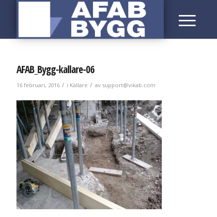
AFAB_Bygg-kallare-06
/
/
16 februari, 2016
i
Källare
av
support@vikab.com