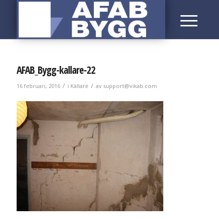
AFAB_Bygg-kallare-22
/
/
16 februari, 2016
i
Källare
av
support@vikab.com