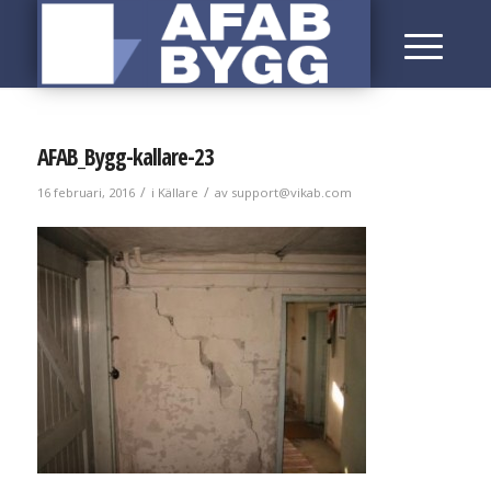
AFAB_Bygg-kallare-23
/
/
16 februari, 2016
i
Källare
av
support@vikab.com