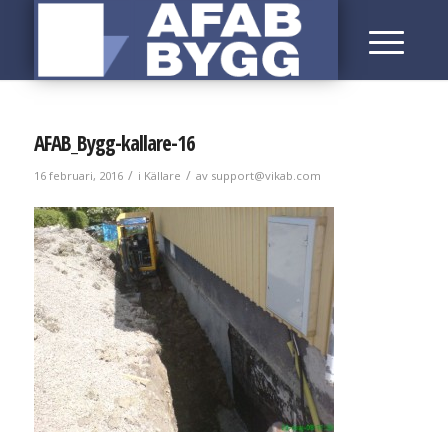
AFAB_Bygg-kallare-16
/
/
16 februari, 2016
i
Källare
av
support@vikab.com