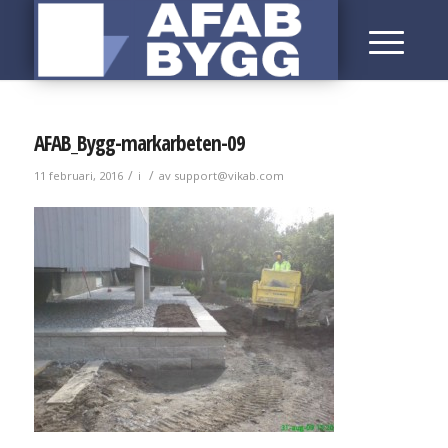
AFAB_Bygg-markarbeten-09
/
/
11 februari, 2016
i
av
support@vikab.com