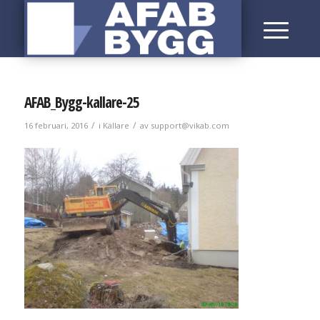
AFAB_Bygg-kallare-25
/
/
16 februari, 2016
i
Källare
av
support@vikab.com