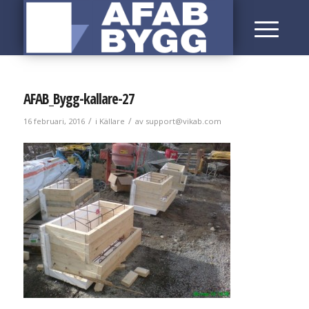
AFAB_Bygg-kallare-27
/
/
16 februari, 2016
i
Källare
av
support@vikab.com