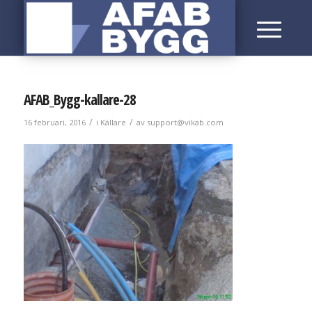
AFAB_Bygg-kallare-28
/
/
16 februari, 2016
i
Källare
av
support@vikab.com