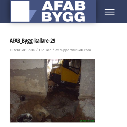
AFAB_Bygg-kallare-29
/
/
16 februari, 2016
i
Källare
av
support@vikab.com