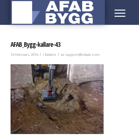
AFAB_Bygg-kallare-43
/
/
16 februari, 2016
i
Källare
av
support@vikab.com