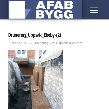
Dränering_Uppsala_Ekeby-(2)
/
/
18 februari, 2016
i
Dränering
av
support@vikab.com