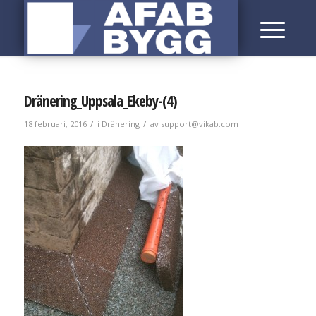
Dränering_Uppsala_Ekeby-(4)
/
/
18 februari, 2016
i
Dränering
av
support@vikab.com