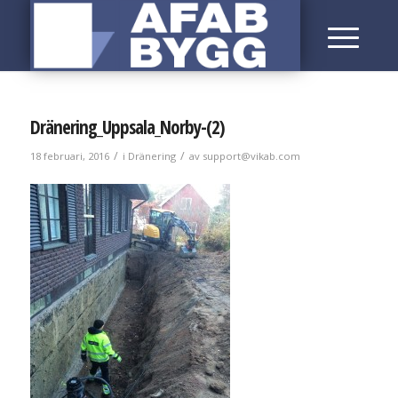
Dränering_Uppsala_Norby-(2)
/
/
18 februari, 2016
i
Dränering
av
support@vikab.com