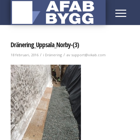
Dränering_Uppsala_Norby-(3)
/
/
18 februari, 2016
i
Dränering
av
support@vikab.com