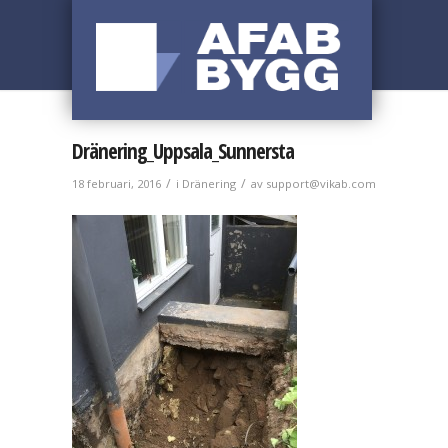
Dränering_Uppsala_Sunnersta
/
/
18 februari, 2016
i
Dränering
av
support@vikab.com