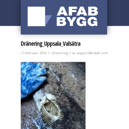
Dränering_Uppsala_Valsätra
/
/
17 februari, 2016
i
Dränering
av
support@vikab.com