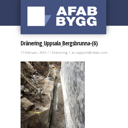
Dränering_Uppsala_Bergsbrunna-(6)
/
/
17 februari, 2016
i
Dränering
av
support@vikab.com