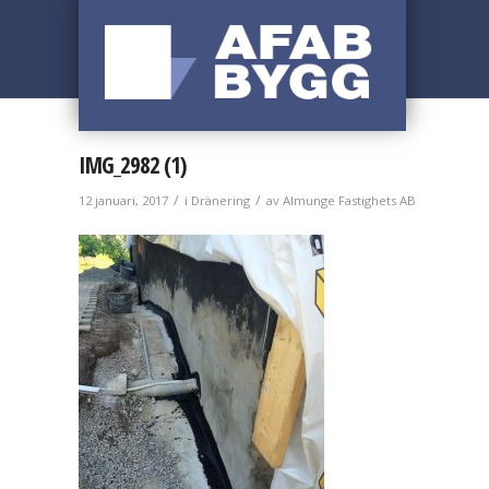
IMG_2982 (1)
/
/
12 januari, 2017
i
Dränering
av
Almunge Fastighets AB