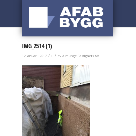
IMG_2514 (1)
/
/
12 januari, 2017
i
av
Almunge Fastighets AB