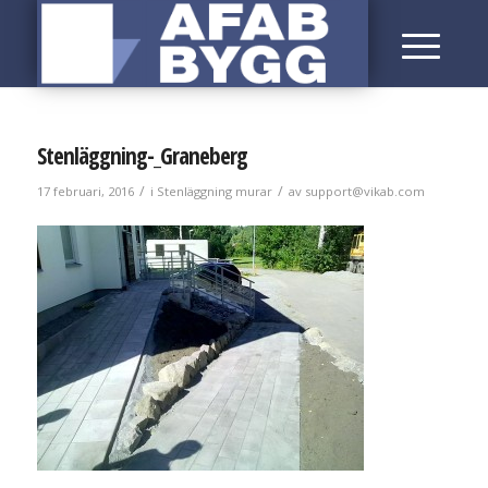
Stenläggning-_Graneberg
/
/
17 februari, 2016
i
Stenläggning murar
av
support@vikab.com