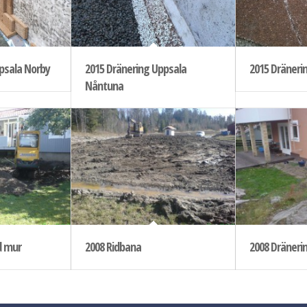
psala Norby
2015 Dränering Uppsala
2015 Dräneri
Nåntuna
d mur
2008 Ridbana
2008 Dräneri