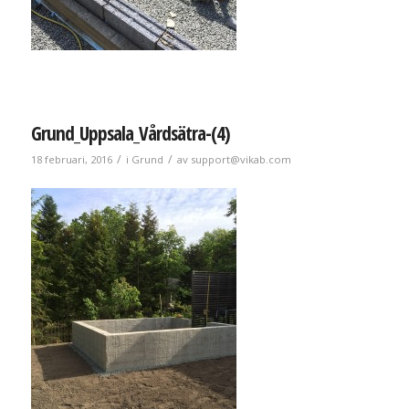
Grund_Uppsala_Vårdsätra-(4)
/
/
18 februari, 2016
i
Grund
av
support@vikab.com