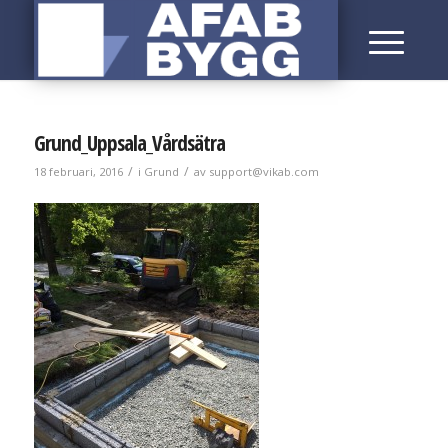
Grund_Uppsala_Vårdsätra
/
/
18 februari, 2016
i
Grund
av
support@vikab.com