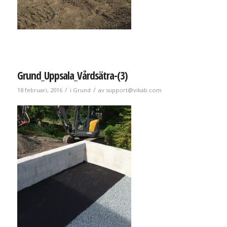
Grund_Uppsala_Vårdsätra-(3)
/
/
18 februari, 2016
i
Grund
av
support@vikab.com