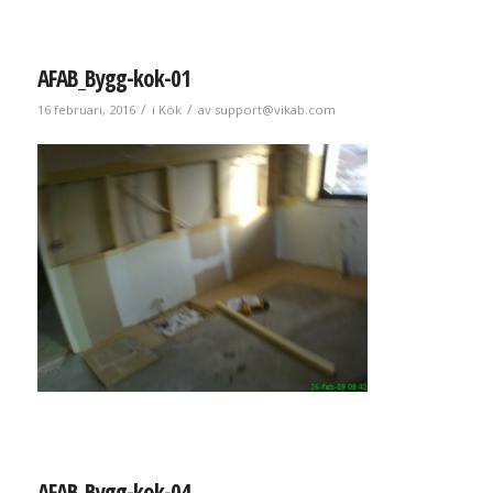
AFAB_Bygg-kok-01
/
/
16 februari, 2016
i
Kök
av
support@vikab.com
AFAB_Bygg-kok-04