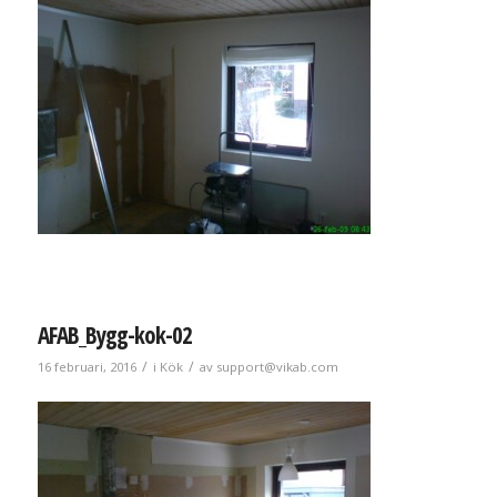
AFAB_Bygg-kok-02
/
/
16 februari, 2016
i
Kök
av
support@vikab.com