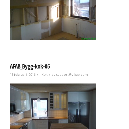
AFAB_Bygg-kok-06
/
/
16 februari, 2016
i
Kök
av
support@vikab.com