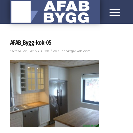
AFAB_Bygg-kok-05
/
/
16 februari, 2016
i
Kök
av
support@vikab.com