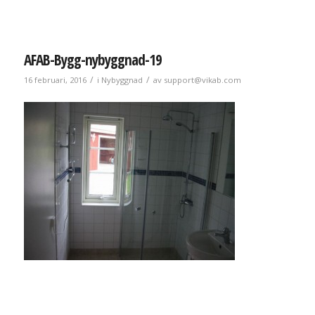
AFAB-Bygg-nybyggnad-19
/
/
16 februari, 2016
i
Nybyggnad
av
support@vikab.com