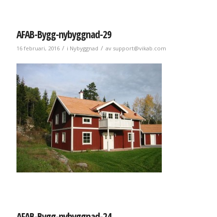
AFAB-Bygg-nybyggnad-29
/
/
16 februari, 2016
i
Nybyggnad
av
support@vikab.com
AFAB-Bygg-nybyggnad-24