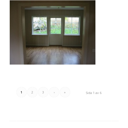
1
2
3
›
»
Sida 1 av 6