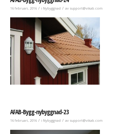
/
/
16 februari, 2016
i
Nybyggnad
av
support@vikab.com
AFAB-Bygg-nybyggnad-23
/
/
16 februari, 2016
i
Nybyggnad
av
support@vikab.com