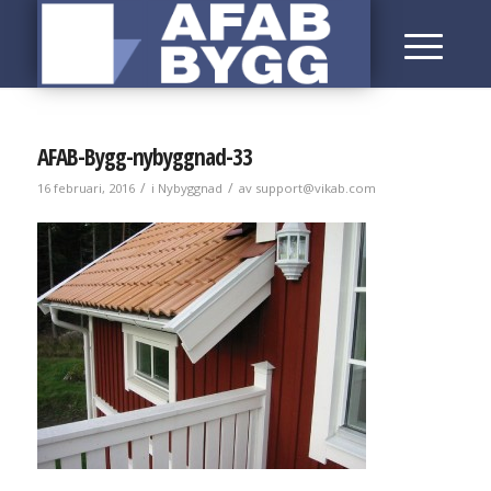
AFAB-Bygg-nybyggnad-33
/
/
16 februari, 2016
i
Nybyggnad
av
support@vikab.com