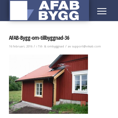
AFAB-Bygg-om-tillbyggnad-36
/
/
16 februari, 2016
i
Till- & ombyggnad
av
support@vikab.com