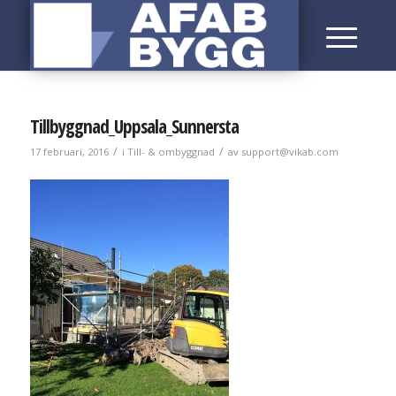
Tillbyggnad_Uppsala_Sunnersta
/
/
17 februari, 2016
i
Till- & ombyggnad
av
support@vikab.com