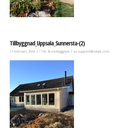
Tillbyggnad_Uppsala_Sunnersta-(2)
/
/
17 februari, 2016
i
Till- & ombyggnad
av
support@vikab.com