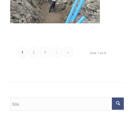
1
2
3
›
»
Sida 1 av 8