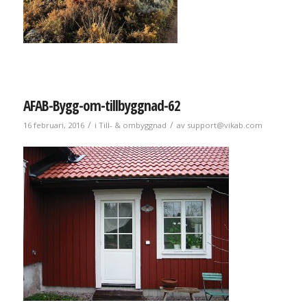
AFAB-Bygg-om-tillbyggnad-62
/
/
16 februari, 2016
i
Till- & ombyggnad
av
support@vikab.com