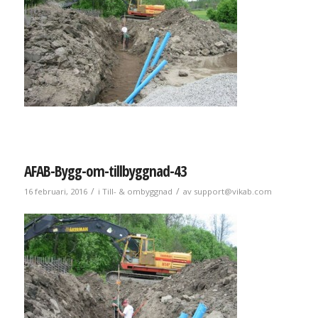
AFAB-Bygg-om-tillbyggnad-43
/
/
16 februari, 2016
i
Till- & ombyggnad
av
support@vikab.com