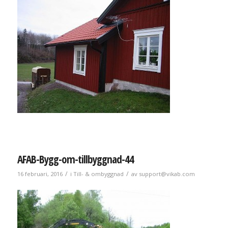
AFAB-Bygg-om-tillbyggnad-44
/
/
16 februari, 2016
i
Till- & ombyggnad
av
support@vikab.com