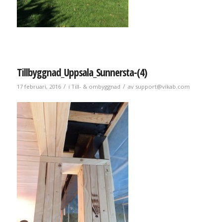
Tillbyggnad_Uppsala_Sunnersta-(4)
/
/
17 februari, 2016
i
Till- & ombyggnad
av
support@vikab.com