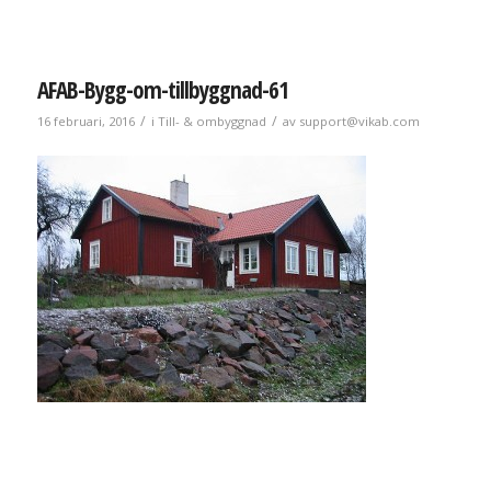
AFAB-Bygg-om-tillbyggnad-61
/
/
16 februari, 2016
i
Till- & ombyggnad
av
support@vikab.com