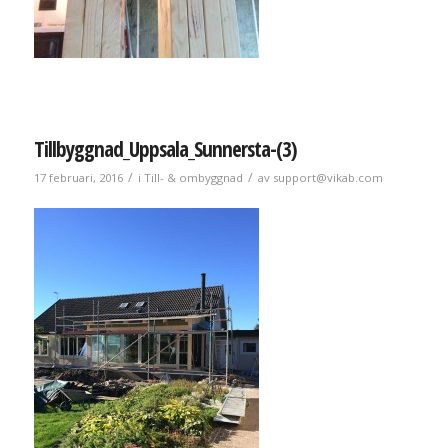
Tillbyggnad_Uppsala_Sunnersta-(3)
/
/
17 februari, 2016
i
Till- & ombyggnad
av
support@vikab.com