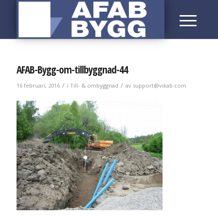
AFAB-Bygg-om-tillbyggnad-44
/
/
16 februari, 2016
i
Till- & ombyggnad
av
support@vikab.com