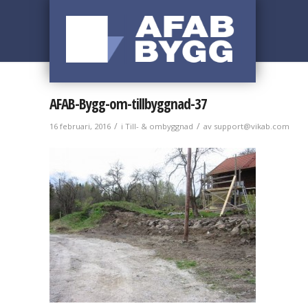
AFAB-Bygg-om-tillbyggnad-37
/
/
16 februari, 2016
i
Till- & ombyggnad
av
support@vikab.com