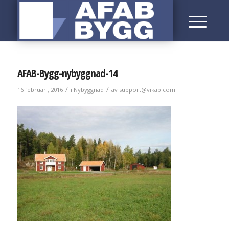
AFAB-Bygg-nybyggnad-14
/
/
16 februari, 2016
i
Nybyggnad
av
support@vikab.com