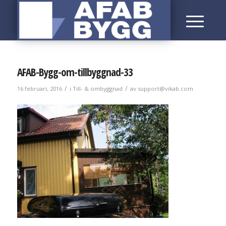
AFAB-Bygg-om-tillbyggnad-33
/
/
16 februari, 2016
i
Till- & ombyggnad
av
support@vikab.com