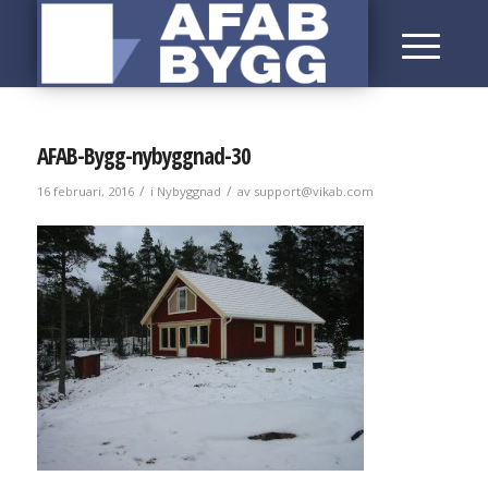
AFAB-Bygg-nybyggnad-30
/
/
16 februari, 2016
i
Nybyggnad
av
support@vikab.com