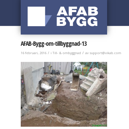
AFAB-Bygg-om-tillbyggnad-13
/
/
16 februari, 2016
i
Till- & ombyggnad
av
support@vikab.com