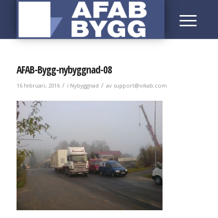
AFAB-Bygg-nybyggnad-08
/
/
16 februari, 2016
i
Nybyggnad
av
support@vikab.com