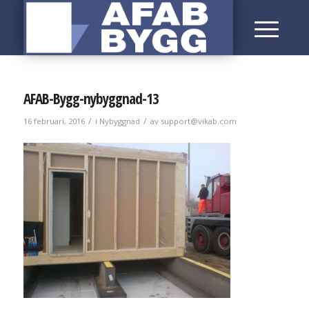
AFAB-Bygg-nybyggnad-13
/
/
16 februari, 2016
i
Nybyggnad
av
support@vikab.com