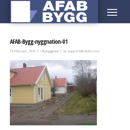
AFAB-Bygg-nyggnation-01
/
/
16 februari, 2016
i
Nybyggnad
av
support@vikab.com