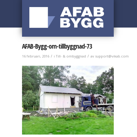
AFAB-Bygg-om-tillbyggnad-73
/
/
16 februari, 2016
i
Till- & ombyggnad
av
support@vikab.com