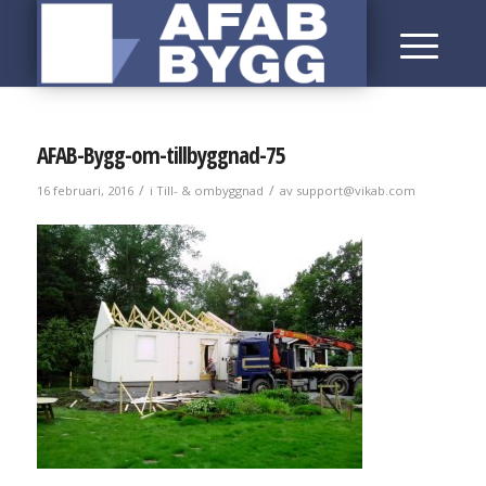
AFAB-Bygg-om-tillbyggnad-75
/
/
16 februari, 2016
i
Till- & ombyggnad
av
support@vikab.com