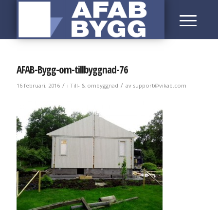
AFAB-Bygg-om-tillbyggnad-76
/
/
16 februari, 2016
i
Till- & ombyggnad
av
support@vikab.com