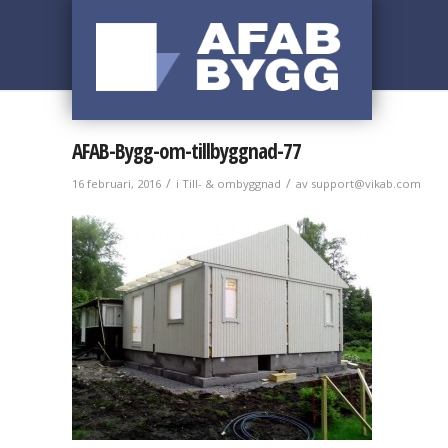
AFAB-Bygg-om-tillbyggnad-77
/
/
16 februari, 2016
i
Till- & ombyggnad
av
support@vikab.com