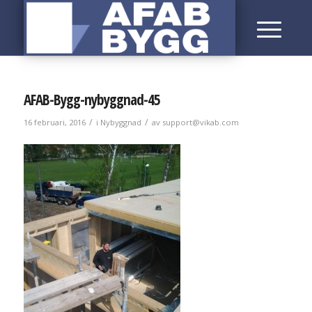
AFAB-Bygg-nybyggnad-45
/
/
16 februari, 2016
i
Nybyggnad
av
support@vikab.com