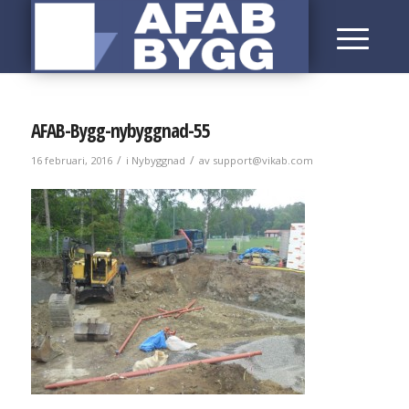
AFAB-Bygg-nybyggnad-55
/
/
16 februari, 2016
i
Nybyggnad
av
support@vikab.com